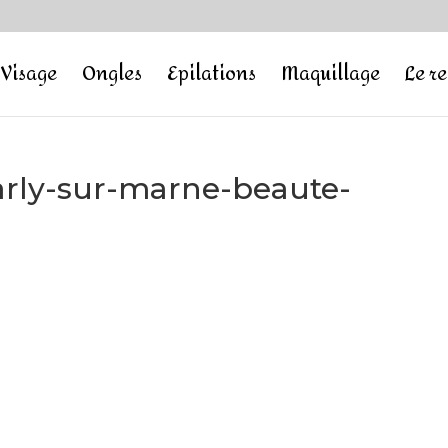
Visage
Ongles
Epilations
Maquillage
Le r
harly-sur-marne-beaute-