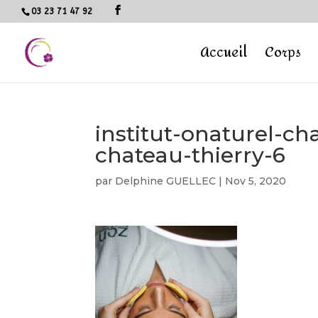
03 23 71 47 92
Accueil
Corps
institut-onaturel-c
chateau-thierry-6
par
Delphine GUELLEC
|
Nov 5, 2020