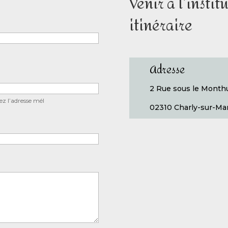
Venir à l’instit
itinéraire
Adresse
2 Rue sous le Month
z l’adresse mél
02310 Charly-sur-Ma