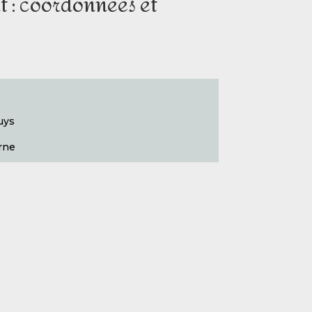
ut : coordonnées et
uys
rne