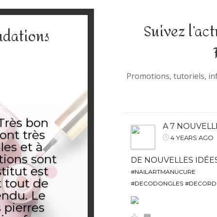
Suivez l’act
ndations
Promotions, tutoriels, 
Très bon
A 7 NOUVELL
sont très
4 YEARS AGO
les et à
tions sont
DE NOUVELLES IDÉE
stitut est
#NAILARTMANUCURE
t tout de
#DECODONGLES
#DECORD
endu. Le
 pierres