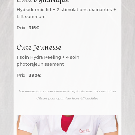
Hydradermie lift + 2 stimulations drainantes +
Lift summum
Prix :
315€
Cure Jeunesse
1 soin Hydra Peeling + 4 soin
photorajeunissement
Prix :
390€
Vos rendez-vous cures devrons être placés sous trois semaines
d’écart pour optimiser leurs éfficacitées