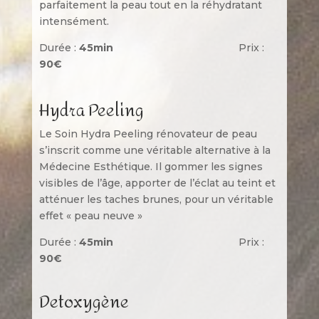
parfaitement la peau tout en la r
éhydratant
intensément.
Durée :
45min
Prix :
90€
H
ydra Peeling
Le Soin Hydra Peeling rénovateur de peau
s’inscrit comme une véritable alternative à la
Médecine Esthétique. Il g
ommer les signes
visibles de l’âge, a
pporter de l’éclat au teint et
a
tténuer les taches brunes, pour un véritable
effet « peau neuve »
Durée :
45min
Prix :
90€
Detoxygène